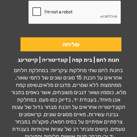
חנות לחם | בית קפה | קונדיטוריה | קייטרינג
בחנות לחם שתי מחלקות עיקריות: במחלקת הלחם
אחראים על הכנת 15 סוגים שונים של לחמי שאור,
ממחמצות ללא שמרים, מדגנים מלאים,שיפון קמח
מלא, כוסמין ושאר דגנים משובחים, אשר נאפים בתנור
אבן מיוחד, בעבודת יד, בדיוק כמו פעם. במחלקת
הקונדיטוריה אחראים על הכנת מבחר גדול של עוגות
גבינה עשירות, פאיים מסוגים שונים, קרואסונים
צרפתיים אמיתיים על בסיס חמאה, פוקצ'ות במבחר
טעמים, קישים ומבחר רב של עוגיות איכותיות בעבודת
יד וכן מבחר מנות אישיות מלוחות ומתוקות.