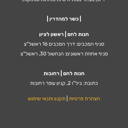
| כשר למהדרין |
חנות לחם | ראשון לציון
סניף המכבים: דרך המכבים 16 ראשל"צ
סניף אחוזת ראשונים: הנחשול 30, ראשל"צ
חנות לחם | רחובות
כתובת: ביל"ו 2, קניון עופר רחובות
הצהרת פרטיות
|
תקנון ותנאי שימוש