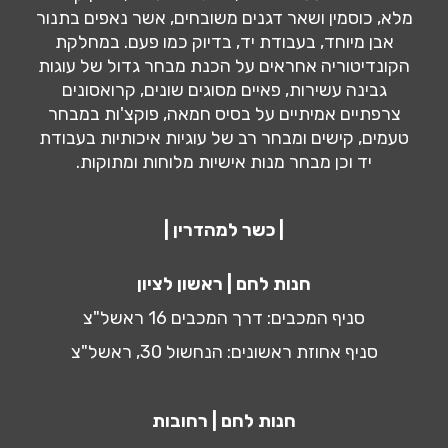
מלא, כוסמין ושאר דגנים משובחים, אשר נאפים בתנור
אבן מיוחד, בעבודת יד, בדיוק כמו פעם. במחלקת
הקונדיטוריה אחראים על הכנת מבחר גדול של עוגות
גבינה עשירות, פאיים מסוגים שונים, קרואסונים
צרפתיים אמיתיים על בסיס חמאה, פוקצ'ות במבחר
טעמים, קישים ומבחר רב של עוגיות איכותיות בעבודת
יד וכן מבחר מנות אישיות מלוחות ומתוקות.
| כשר למהדרין |
חנות לחם | ראשון לציון
סניף המכבים: דרך המכבים 16 ראשל"צ
סניף אחוזת ראשונים: הנחשול 30, ראשל"צ
חנות לחם | רחובות