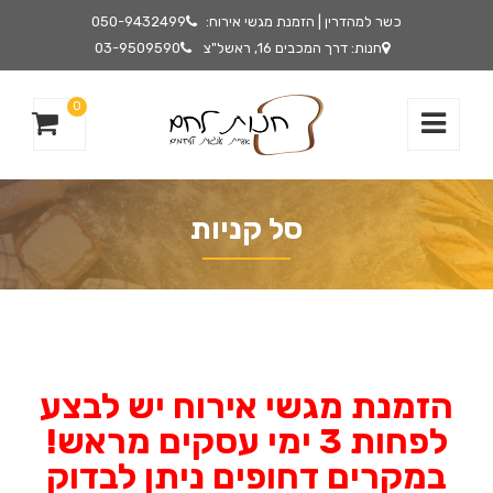
כשר למהדרין | הזמנת מגשי אירוח:
050-9432499
חנות: דרך המכבים 16, ראשל"צ
03-9509590
0
סל קניות
הזמנת מגשי אירוח יש לבצע
לפחות 3 ימי עסקים מראש!
במקרים דחופים ניתן לבדוק