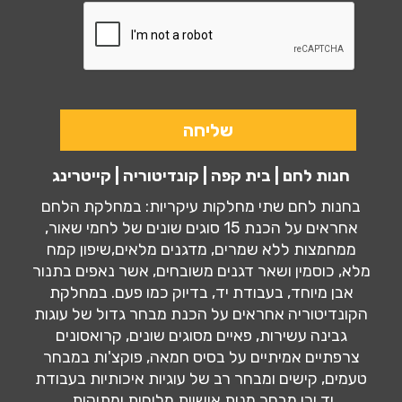
חנות לחם | בית קפה | קונדיטוריה | קייטרינג
בחנות לחם שתי מחלקות עיקריות: במחלקת הלחם
אחראים על הכנת 15 סוגים שונים של לחמי שאור,
ממחמצות ללא שמרים, מדגנים מלאים,שיפון קמח
מלא, כוסמין ושאר דגנים משובחים, אשר נאפים בתנור
אבן מיוחד, בעבודת יד, בדיוק כמו פעם. במחלקת
הקונדיטוריה אחראים על הכנת מבחר גדול של עוגות
גבינה עשירות, פאיים מסוגים שונים, קרואסונים
צרפתיים אמיתיים על בסיס חמאה, פוקצ'ות במבחר
טעמים, קישים ומבחר רב של עוגיות איכותיות בעבודת
יד וכן מבחר מנות אישיות מלוחות ומתוקות.