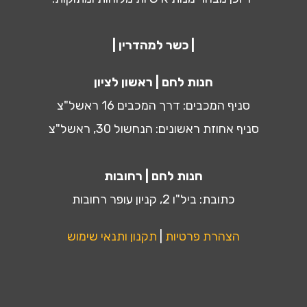
| כשר למהדרין |
חנות לחם | ראשון לציון
סניף המכבים: דרך המכבים 16 ראשל"צ
סניף אחוזת ראשונים: הנחשול 30, ראשל"צ
חנות לחם | רחובות
כתובת: ביל"ו 2, קניון עופר רחובות
הצהרת פרטיות
|
תקנון ותנאי שימוש