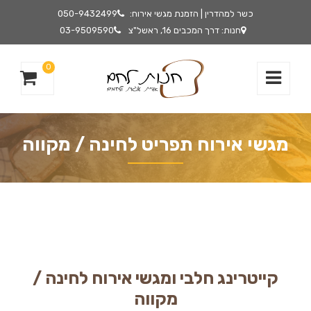
כשר למהדרין | הזמנת מגשי אירוח:
050-9432499
חנות: דרך המכבים 16, ראשל"צ
03-9509590
0
מגשי אירוח תפריט לחינה / מקווה
קייטרינג חלבי ומגשי אירוח לחינה /
מקווה