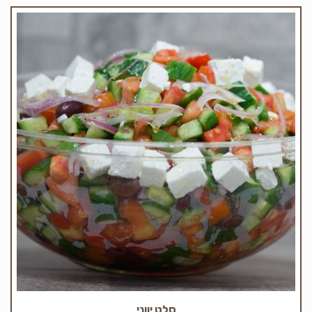
סלט יווני