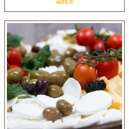
₪
25.0