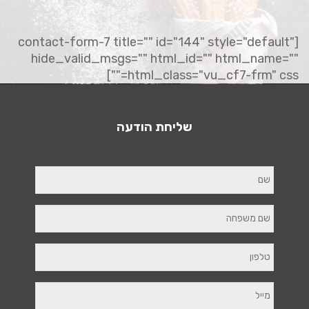
[contact-form-7 title="" id="144" style="default"
hide_valid_msgs="" html_id="" html_name=""
html_class="vu_cf7-frm" css=""]
שליחת הודעה