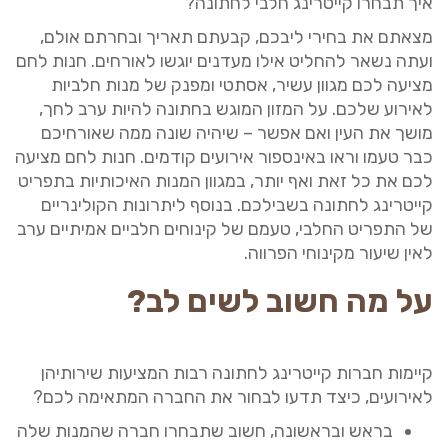
איך תבחרו קייטרינג חלבי לחתונה?
מצאתם את בחירי ליבכם, קבעתם תאריך ובחרתם אולם,
ועתה נשאר להחליט אילו מעדנים יוגשו לאורחים. חנות לחם
מציעה לכם מגוון עשיר, אסתטי ומפנק של מנות חלביות
לאירוע שלכם. על המזון המוגש בחתונה להיות ערב לחך,
מושך את העין ואם אפשר – שיהיה שונה ממה שאורחיכם
כבר טעמו וראו באינספור אירועים קודמים. חנות לחם מציעה
לכם את כל זאת ואף יותר, במגוון המנות האיכותיות בתפריט
קייטרינג לחתונה בשבילכם. בנוסף ליתרונות הקולינריים
של התפריט החלבי, טעמם של קינוחים חלביים אמיתיים ערב
לאין שיעור מקינוחי הפרווה.
על מה חשוב לשים לב?
קיימות חברות קייטרינג לחתונה רבות המציעות שירותיהן
לאירועים, כיצד תדעו לבחור את החברה המתאימה לכם?
בראש ובראשונה, חשוב שתבחרו חברה שהמנות שלה