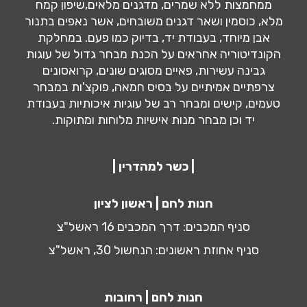
ממחמצות ללא שמרים, מדגנים מלאים,שיפון קמח
מלא, כוסמין ושאר דגנים משובחים, אשר נאפים בתנור
אבן מיוחד, בעבודת יד, בדיוק כמו פעם. במחלקת
הקונדיטוריה אחראים על הכנת מבחר גדול של עוגות
גבינה עשירות, פאיים מסוגים שונים, קרואסונים
צרפתיים אמיתיים על בסיס חמאה, פוקצ'ות במבחר
טעמים, קישים ומבחר רב של עוגיות איכותיות בעבודת
יד וכן מבחר מנות אישיות מלוחות ומתוקות.
| כשר למהדרין |
חנות לחם | ראשון לציון
סניף המכבים: דרך המכבים 16 ראשל"צ
סניף אחוזת ראשונים: הנחשול 30, ראשל"צ
חנות לחם | רחובות