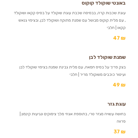
באונטי שוקולד קוקוס
עוגת שכבות קרה, בבסיסה שכבת עוגת שוקולד על בסיס קקאו ושוקולד
, עם מלית קוקוס מבושל עם שמנת מתוקה ושוקולד לבן, ובציפוי גנאש
קקאו | חלבי
47
₪
שמנת שוקולד לבן
בצק פריך על בסיס חמאה, עם מלית גבינת שמנת בציפוי שוקולד לבן
ועיטור כוכבים משוקולד מריר | חלבי
49
₪
עוגת גזר
בחושה עשויה מגזר טרי, בתוספת אגוזי מלך צימוקים ונגיעות קינמון |
פרווה
37
₪