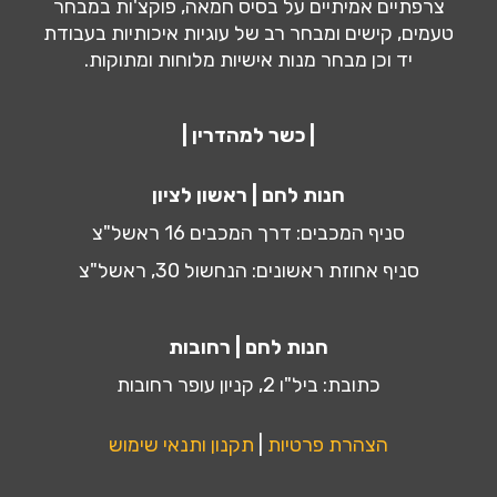
צרפתיים אמיתיים על בסיס חמאה, פוקצ'ות במבחר
טעמים, קישים ומבחר רב של עוגיות איכותיות בעבודת
יד וכן מבחר מנות אישיות מלוחות ומתוקות.
| כשר למהדרין |
חנות לחם | ראשון לציון
סניף המכבים: דרך המכבים 16 ראשל"צ
סניף אחוזת ראשונים: הנחשול 30, ראשל"צ
חנות לחם | רחובות
כתובת: ביל"ו 2, קניון עופר רחובות
הצהרת פרטיות
|
תקנון ותנאי שימוש