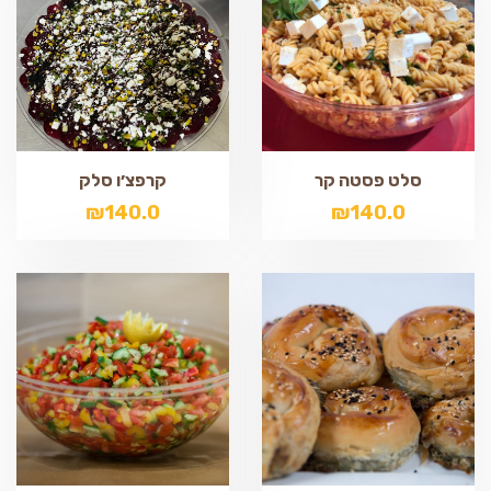
סלט פסטה קר
קרפצ׳ו סלק
₪
140.0
₪
140.0