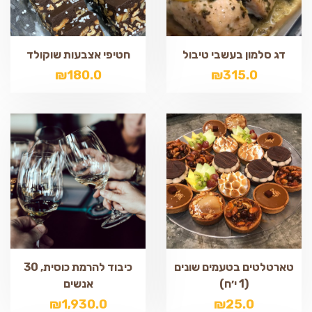
דג סלמון בעשבי טיבול
חטיפי אצבעות שוקולד
₪
180.0
₪
315.0
טארטלטים בטעמים שונים
כיבוד להרמת כוסית, 30
(1 י׳ח)
אנשים
₪
1,930.0
₪
25.0