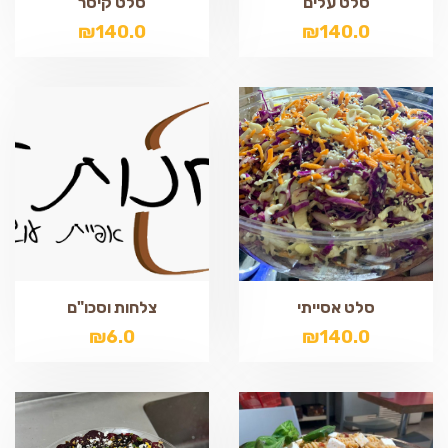
סלט עלים
סלט קיסר
₪
140.0
₪
140.0
סלט אסייתי
צלחות וסכו"ם
₪
6.0
₪
140.0