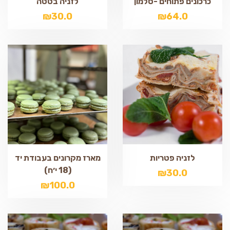
כרכונים פתוחים -סלמון
לזניה בטטה
₪
30.0
₪
64.0
לזניה פטריות
מארז מקרונים בעבודת יד
(18 י׳ח)
₪
30.0
₪
100.0