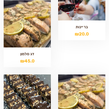
בר יינות
₪
20.0
דג סלמון
₪
45.0