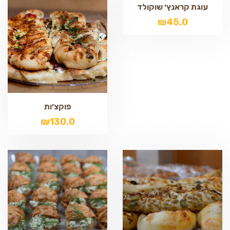
עוגת קראנץ׳ שוקולד
₪
45.0
פוקצ׳ות
₪
130.0