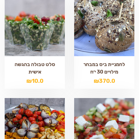
לחמניית ביס במבחר
סלט טבולה בהגשה
מילויים 30 י׳ח
אישית
₪
10.0
₪
370.0