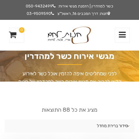
כשר למהדרין | הזמנת מגשי אירוח:
050-9432499
חנות: דרך המכבים 16, ראשל"צ
03-9509590
0
מגשי אירוח כשר למהדרין
לפני שמחליטים איפה להזמין אוכל כשר לאירוע
כדאי להכיר את מגשי אירוח כשר למהדרין של חנות
לחם. מגשי אירוח מאפשרים לחגוג יום הולדת או
מסיבה בטבע, בחוף ים או אפילו על גג בניין
בהנאה גדולה. מגשי אירוח כשר למהדרין הן פתרון
מציג את כל 88 התוצאות
מושלם לאירוח מצוין.
סידור ברירת מחדל