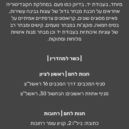
מיוחד, בעבודת יד, בדיוק כמו פעם. במחלקת הקונדיטוריה
אחראים על הכנת מבחר גדול של עוגות גבינה עשירות,
פאיים מסוגים שונים, קרואסונים צרפתיים אמיתיים על
בסיס חמאה, פוקצ'ות במבחר טעמים, קישים ומבחר רב
של עוגיות איכותיות בעבודת יד וכן מבחר מנות אישיות
מלוחות ומתוקות.
| כשר למהדרין |
חנות לחם | ראשון לציון
סניף המכבים: דרך המכבים 16 ראשל"צ
סניף אחוזת ראשונים: הנחשול 30, ראשל"צ
חנות לחם | רחובות
כתובת: ביל"ו 2, קניון עופר רחובות