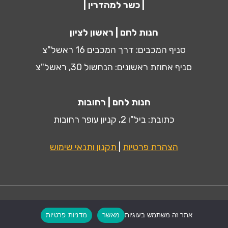
| כשר למהדרין |
חנות לחם | ראשון לציון
סניף המכבים: דרך המכבים 16 ראשל"צ
סניף אחוזת ראשונים: הנחשול 30, ראשל"צ
חנות לחם | רחובות
כתובת: ביל"ו 2, קניון עופר רחובות
הצהרת פרטיות
|
תקנון ותנאי שימוש
אחסון ותחזוקה ע״י:
MiliLand.com
אתר זה משתמש בעוגיות
מאשר
מדניות פרטיות