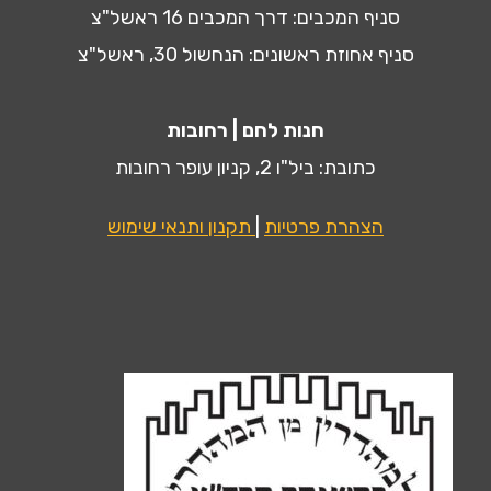
סניף המכבים: דרך המכבים 16 ראשל"צ
סניף אחוזת ראשונים: הנחשול 30, ראשל"צ
חנות לחם | רחובות
כתובת: ביל"ו 2, קניון עופר רחובות
הצהרת פרטיות
|
תקנון ותנאי שימוש