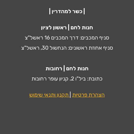
| כשר למהדרין |
חנות לחם | ראשון לציון
סניף המכבים: דרך המכבים 16 ראשל"צ
סניף אחוזת ראשונים: הנחשול 30, ראשל"צ
חנות לחם | רחובות
כתובת: ביל"ו 2, קניון עופר רחובות
הצהרת פרטיות
|
תקנון ותנאי שימוש