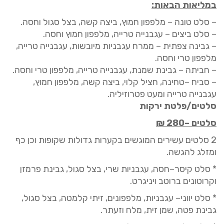
במליאות הבאות:
–
סלט טונה
–
מלפפון חמוץ, ביצה קשה, בצל סגול וחסה.
–
סלט ביצים
–
עגבנייה טרייה, מלפפון חמוץ וחסה.
–
גבינה צפתית
–
ממרח עגבניות מיובשות, עגבנייה טרייה,
מלפפון טרי וחסה.
–
חביתה
–
גבינת שמנת, עגבנייה טרייה, מלפפון טרי וחסה.
–
סביח
–
טחינה, חציל קלוי, ביצה קשה, מלפפון חמוץ,
עגבנייה טרייה ומעט פטרוזיליה.
סלטים/פלטת ירקות
סלטים
–
280
₪
2
סלטים עשירים המוגשים בקערות גדולות שקופות וכן כף
ומזלג להגשה
.
* סלט קיסר
–
חסה, עגבניות שרי, בצל סגול
,
גבינת פרמזן
וקרוטונים ברוטב
ויניגרט
.
* סלט יווני– עגבניות, מלפפונים, זיתי קלמטה, בצל סגול,
גבינת פטה, שמן זית,
מ
לח ו
זעתר
.