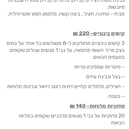
מיובשות.
סביח
–
טחינה, חציל , ביצה קשה, מלפפון חמוץ ופטרוזיליה
.
קישים
בינוניים
–
220
₪
3
קישים
בינוניים
מחולקים
ל-8 משולשים כל אחד
על בסיס
בצק פריך העשוי מחמאה, על גבי
1
מגשים עגולים שקופים
בטעמים הבאים:
– פיטריות שמפ
י
ניון טריות
– בצל וגבינת עיזים
– חצילים, פלפלים קלויים
זיתים
רוטב רויאל וגבינות מלוחות
– בטטה
פחזניות מלוחות
–
140
₪
20
פחזניות על גבי
1
מגשים מלבניים שקופים במליות
הבאות