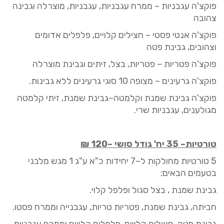
פוקצ'ה עגבניות
– ממרח עגבניות, עגבניות, מוצרלה וגבינה
צהובה
פוקצ'ה אנטי פסטי
– חצילים קלויים, פלפלים אדומים
וצהובים, גבינ
ת
פטה
פוקצ'ה פטריות
– פטריות, בצל, זיתים וגבינת מוצרלה
פוקצ'ה גרעינים
– מצופה 10 סוגי גרעינים
ללא גבינות
.
פוקצ'ה גבינת שמנת וקלמטה
–גבינת שמנת, זיתי קלמטה
מגולענים, עגבניות שרי.
טורטיות
– 35 יח' גודל סושי
–
120
₪
5
טורטיות מחולקות ל
–
7 יחידות
כ"א
ע"ג
1
מגש מלבנ
י
בטעמים הבאים:
גבינת
שמנת , בצל סגול ופלפל קלוי.
חביתה
,
גבינת שמנת,
פטריות
טריות, עגבנייה
וממרח
פסטו.
גבינת
פטה
,
חצילים
קלויים
,
פלפלים
קלויים
ו
ממרח עגבניות