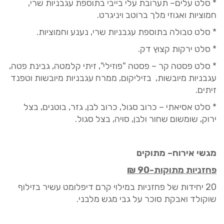
* סלט עלים
– תערובת עלי בייבי
בתוספת
עגבניות שרי,
חמוציות ואגוזי מלך
ברוטב ויניגרט.
* סלט טבולה בתוספת
עגבניות שרי,
נענע וחמוציות
.
* סלט ירקות קצוץ דק.
*
סלט פסטה קר
–
פסטה "פוזילי", זיתי קלמטה, גבינת פטה,
עגבניות מיובשות, בזיליקום, ממרח עגבניות מיובשות ו
טפנד
זיתים.
* סלט אסיאתי
–
כרוב סגול, כרוב לבן, גזר, בוטנים, בצל
ירוק, שומשום שחור ולבן, סויה, בצל סגול.
מגשי אירוח
–
מתוקים
פחזניות מתוקות-
90
₪
20 יחידות של
פחזניות
במילוי קרם דיפלומט עשיר בזילוף
שוקולד ואבקת סוכר על גבי מגש מלבני.