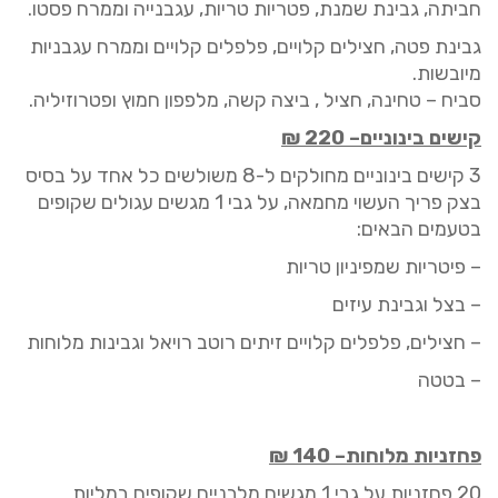
חביתה
,
גבינת שמנת,
פטריות
טריות, עגבנייה
וממרח
פסטו.
גבינת
פטה
,
חצילים
קלויים
,
פלפלים
קלויים
ו
ממרח עגבניות
מיובשות.
סביח
–
טחינה, חציל , ביצה קשה, מלפפון חמוץ ופטרוזיליה
.
קישים
בינוניים
–
220
₪
3
קישים
בינוניים
מחולקים
ל-8 משולשים כל אחד
על בסיס
בצק פריך העשוי מחמאה, על גבי
1
מגשים עגולים שקופים
בטעמים הבאים:
–
פיטריות
שמפ
י
ניון טריות
– בצל וגבינת עיזים
– חצילים, פלפלים קלויים
זיתים
רוטב רויאל וגבינות מלוחות
– בטטה
פחזניות מלוחות
–
140
₪
20
פחזניות על גבי
1
מגשים מלבניים שקופים במליות