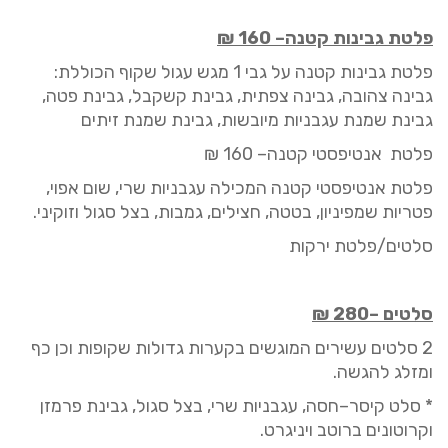
פלטת גבינות
קטנה
–
160
₪
פלטת גבינות
קטנה
על גבי 1 מגש עגול שקוף הכוללת:
גבינה צהובה, גבינה צפתית, גבינת
קשקבל
, גבינת פטה,
גבינת שמנת עגבניות מיובשות, גבינת שמנת זיתים
פלטת אנטיפסטי קטנה
–
160
₪
פלטת אנטיפסטי
קטנ
ה המכילה עגבניות שרי, שום אפוי,
פטריות שמפיניון, בטטה, חצילים, גמבות, בצל סגול וזוקיני.
סלטים/פלטת ירקות
סלטים
–
280
₪
2
סלטים עשירים המוגשים בקערות גדולות שקופות וכן כף
ומזלג להגשה
.
* סלט קיסר
–
חסה, עגבניות שרי, בצל סגול
,
גבינת פרמזן
וקרוטונים ברוטב
ויניגרט
.