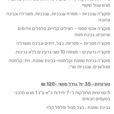
מגש
עגול
שקו
ף
פוקצ'ה
עגבניות
– ממרח עגבניות, עגבניות, מוצרלה וגבינה
צהובה
פוקצ'ה
אנטי
פסטי
– חצילים קלויים, פלפלים אדומים
וצהובים, גבינ
ת
פטה
פוקצ'ה
פטריות
– פטריות, בצל, זיתים וגבינת מוצרלה
פוקצ'ה
גרעינים
– מצופה 10 סוגי גרעינים
ללא גבינות
.
פוקצ'ה
גבינת שמנת
וקלמטה
–גבינת שמנת, זיתי
קלמטה
מגולענים, עגבניות שרי.
טורטיות
– 35 יח' גודל סושי
–
120
₪
5
טורטיות מחולקות ל
–
7 יחידות
כ"א
ע"ג
1
מגש מלבנ
י
בטעמים הבאים:
גבינת
שמנת , בצל סגול ופלפל קלוי.