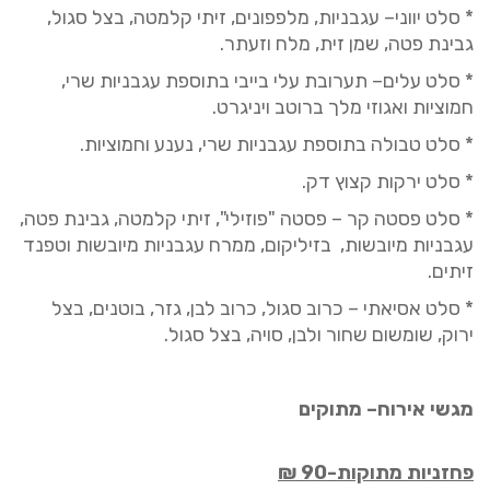
* סלט יווני– עגבניות, מלפפונים, זיתי
קלמטה
, בצל סגול,
גבינת פטה, שמן זית,
מ
לח ו
זעתר
.
* סלט עלים
– תערובת עלי בייבי
בתוספת
עגבניות שרי,
חמוציות ואגוזי מלך
ברוטב ויניגרט.
* סלט טבולה בתוספת
עגבניות שרי,
נענע וחמוציות
.
* סלט ירקות קצוץ דק.
*
סלט פסטה קר
–
פסטה "
פוזילי
", זיתי
קלמטה
, גבינת פטה,
עגבניות מיובשות, בזיליקום, ממרח עגבניות מיובשות ו
טפנד
זיתים.
* סלט אסיאתי
–
כרוב סגול, כרוב לבן, גזר, בוטנים, בצל
ירוק, שומשום שחור ולבן, סויה, בצל סגול.
מגשי אירוח
–
מתוקים
פחזניות מתוקות-
90
₪