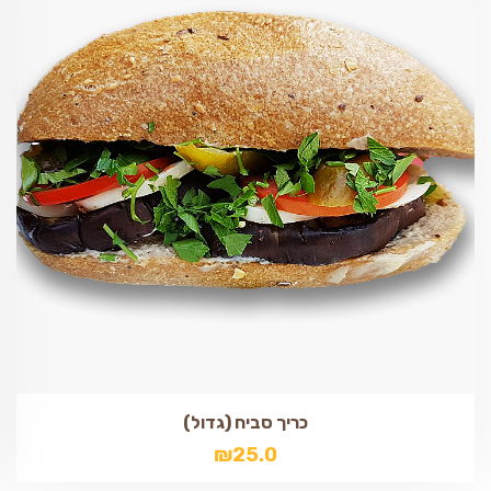
כריך סביח (גדול)
₪
25.0