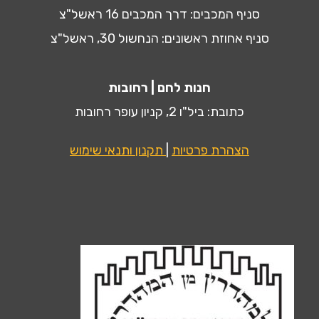
סניף המכבים: דרך המכבים 16 ראשל"צ
סניף אחוזת ראשונים: הנחשול 30, ראשל"צ
חנות לחם | רחובות
כתובת: ביל"ו 2, קניון עופר רחובות
הצהרת פרטיות
|
תקנון ותנאי שימוש