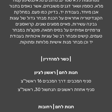
מלא, כוסמין ושאר דגנים משובחים, אשר נאפים בתנור
אבן מיוחד, בעבודת יד, בדיוק כמו פעם. במחלקת
הקונדיטוריה אחראים על הכנת מבחר גדול של עוגות
גבינה עשירות, פאיים מסוגים שונים, קרואסונים
צרפתיים אמיתיים על בסיס חמאה, פוקצ'ות במבחר
טעמים, קישים ומבחר רב של עוגיות איכותיות בעבודת
יד וכן מבחר מנות אישיות מלוחות ומתוקות.
| כשר למהדרין |
חנות לחם | ראשון לציון
סניף המכבים: דרך המכבים 16 ראשל"צ
סניף אחוזת ראשונים: הנחשול 30, ראשל"צ
חנות לחם | רחובות