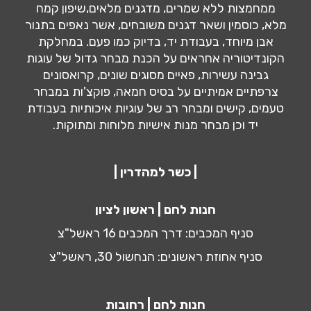
ממחמצות ללא שמרים, מדגנים מלאים,שיפון קמח
מלא, כוסמין ושאר דגנים משובחים, אשר נאפים בתנור
אבן מיוחד, בעבודת יד, בדיוק כמו פעם. במחלקת
הקונדיטוריה אחראים על הכנת מבחר גדול של עוגות
גבינה עשירות, פאיים מסוגים שונים, קרואסונים
צרפתיים אמיתיים על בסיס חמאה, פוקצ'ות במבחר
טעמים, קישים ומבחר רב של עוגיות איכותיות בעבודת
יד וכן מבחר מנות אישיות מלוחות ומתוקות.
| כשר למהדרין |
חנות לחם | ראשון לציון
סניף המכבים: דרך המכבים 16 ראשל"צ
סניף אחוזת ראשונים: הנחשול 30, ראשל"צ
חנות לחם | רחובות