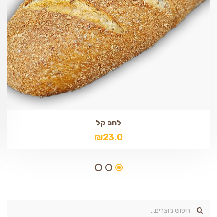
לחם קל
₪
23.0