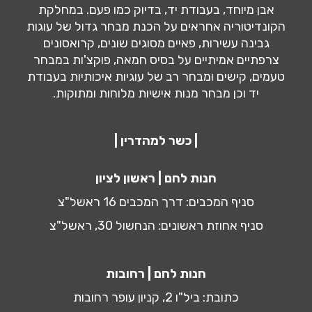
אבן מיוחד, בעבודת יד, בדיוק כמו פעם. במחלקת
הקונדיטוריה אחראים על הכנת מבחר גדול של עוגות
גבינה עשירות, פאיים מסוגים שונים, קרואסונים
צרפתיים אמיתיים על בסיס חמאה, פוקצ'ות במבחר
טעמים, קישים ומבחר רב של עוגיות איכותיות בעבודת
יד וכן מבחר מנות אישיות מלוחות ומתוקות.
| כשר למהדרין |
חנות לחם | ראשון לציון
סניף המכבים: דרך המכבים 16 ראשל"צ
סניף אחוזת ראשונים: הנחשול 30, ראשל"צ
חנות לחם | רחובות
כתובת: ביל"ו 2, קניון עופר רחובות