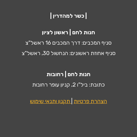
| כשר למהדרין |
חנות לחם | ראשון לציון
סניף המכבים: דרך המכבים 16 ראשל"צ
סניף אחוזת ראשונים: הנחשול 30, ראשל"צ
חנות לחם | רחובות
כתובת: ביל"ו 2, קניון עופר רחובות
הצהרת פרטיות
|
תקנון ותנאי שימוש