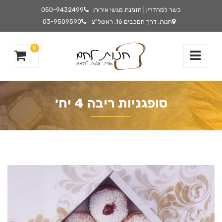
כשר למהדרין | הזמנת מגשי אירוח:
050-9432499
חנות: דרך המכבים 16, ראשל"צ
03-9509590
0
סופגניות ריבה 4 יח׳