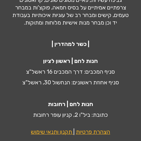
גבינה עשירות, פאיים מסוגים שונים, קרואסונים
צרפתיים אמיתיים על בסיס חמאה, פוקצ'ות במבחר
טעמים, קישים ומבחר רב של עוגיות איכותיות בעבודת
יד וכן מבחר מנות אישיות מלוחות ומתוקות.
| כשר למהדרין |
חנות לחם | ראשון לציון
סניף המכבים: דרך המכבים 16 ראשל"צ
סניף אחוזת ראשונים: הנחשול 30, ראשל"צ
חנות לחם | רחובות
כתובת: ביל"ו 2, קניון עופר רחובות
הצהרת פרטיות
|
תקנון ותנאי שימוש