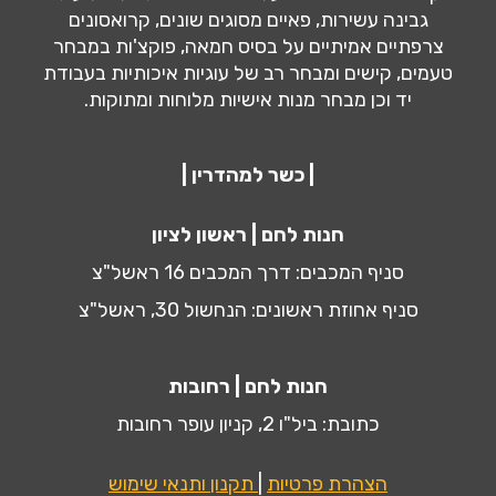
גבינה עשירות, פאיים מסוגים שונים, קרואסונים
צרפתיים אמיתיים על בסיס חמאה, פוקצ'ות במבחר
טעמים, קישים ומבחר רב של עוגיות איכותיות בעבודת
יד וכן מבחר מנות אישיות מלוחות ומתוקות.
| כשר למהדרין |
חנות לחם | ראשון לציון
סניף המכבים: דרך המכבים 16 ראשל"צ
סניף אחוזת ראשונים: הנחשול 30, ראשל"צ
חנות לחם | רחובות
כתובת: ביל"ו 2, קניון עופר רחובות
הצהרת פרטיות
|
תקנון ותנאי שימוש