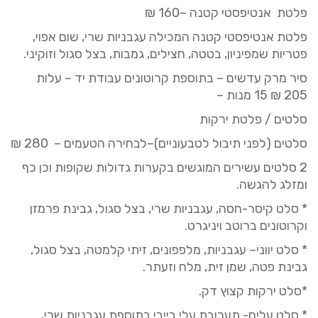
פלטת אנטיפסטי קטנה –1
0 ₪
6
פלטת אנטיפסטי
קטנ
ה המכילה עגבניות שרי, שום אפוי,
פטריות שמפיניון, בטטה, חצילים, גמבות, בצל סגול וזוקיני.
סיר מרק עדשים – בתוספת קרוטונים עבודת יד
–
עלות
205
₪
15
מנות –
סלטים / פלטת ירקות
סלטים
(לפני תיבול לטבעוניים)
–לבחירה הטעמים –
280
₪
2 סלטים עשירים המוגשים בקערות גדולות שקופות וכן כף
ומזלג להגשה.
* סלט קיסר-חסה, עגבניות שרי, בצל סגול, גבינת פרמזן
וקרוטונים ברוטב ויניגרט.
* סלט יווני– עגבניות, מלפפונים, זיתי קלמטה, בצל סגול,
גבינת פטה, שמן זית, מלח וזעתר.
*סלט
ירקות
קצוץ
דק.
* סלט עלים- תערובת עלי בייבי בתוספת עגבניות שרי,