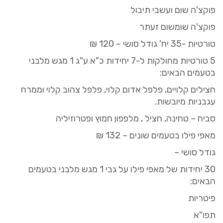
פוקצ'ה שום ועשבי תיבול
פוקצ'ה שומשום זעתר
טורטיות -35 יח' גודל סושי –
120
₪
5 טורטיות מחולקות ל-7 יחידות כ"א ע"ג 1 מגש מלבני
בטעמים הבאים:
חצילים
קלויים, פלפל
אדום
קלוי
, פלפל צהוב קלוי
וממרח
עגבניות
מיובשות.
סביח
–
טחינה, חציל , מלפפון חמוץ ופטרוזיליה
מאפי פילו בטעמים שונים –
132
₪
גודל סושי –
0
3
יחידות של מאפי פילו על גבי 1 מגש
מלבני
בטעמים
הבאים:
פיטריות
תפו"א