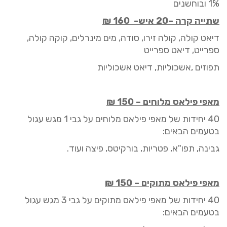
1%
ובוחשנים
ש
תייה קרה
–
20 איש-
160 ₪
דיאט קולה
,
קולה זירו
,
סודה
,
מים מינרלים
,
קוקה קולה
,
ספרייט
,
דיאט ספרייט
תפוזים
,
אשכוליות
,
דיאט אשכוליות
מאפי פיל
אס
מלוחים
–
150
₪
40
יחידות של מאפי פיל
אס
מלוחים
על גבי 1
מגש עגול
בטעמים הבאים:
גבינה, תפו"א, פטריות, בורקיטס, פיצה ועוד.
מאפי פיל
אס
מתוקים
–
150
₪
40 י
חידות של מאפי פיל
אס
מתוקים
על גבי
3
מגש עגול
בטעמים הבאים: