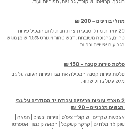
רוגלך, קרואסון שוקולד, גביניות, תפוחיות ועוד.
מוזלי בורינים
–
200
₪
20
יחידות מוזלי טבעי תוצרת חנות לחם המכיל פירות
טריים, גרנולה משובחת, דבש טהור ויוגורט 1.5% שומן מוגש
בגביעים אישיים וכפיות.
פלטת פירות
קטנה
–
150 ₪
פלטת פירות
קטנ
ה המכילה את מגוון פירות העונה על גבי
מגש עגול גדול שקוף.
2 מארזי עוגיות פרימיום עבודת יד מסודרים על גבי
מגשים מלבניים –
90
₪
אצבעות שקדים | שוקולד ציפ'ס | פירות יבשים | חמאה |
שוקולד מלח ים | קרקר קשקבל | חמאה קינמון | אספרסו