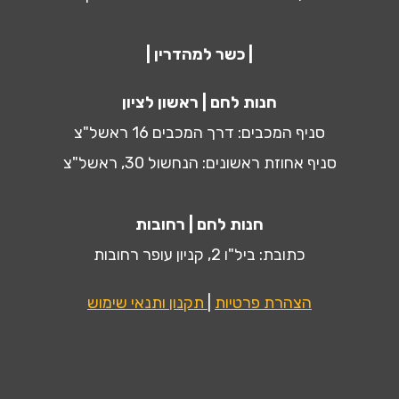
| כשר למהדרין |
חנות לחם | ראשון לציון
סניף המכבים: דרך המכבים 16 ראשל"צ
סניף אחוזת ראשונים: הנחשול 30, ראשל"צ
חנות לחם | רחובות
כתובת: ביל"ו 2, קניון עופר רחובות
הצהרת פרטיות
|
תקנון ותנאי שימוש