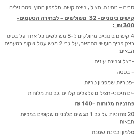
סביח
–
טחינה, חציל , ביצה קשה, מלפפון חמוץ ופטרוזיליה
ק
ישים
בינוניים- 32 משולשים
–
לבחירה הטעמים-
₪ :
300
4
קישים
בינוניים
מחולקים
ל-8 משולשים כל אחד
על בסיס
בצק פריך העשוי מחמאה,
על גבי
2
מגש
עגול שקו
ף
בטעמים
הבאים:
-בצל וגבינת עיזים
–
בטטה
-פטריות שמפניון טריות
-ים תיכוני-חצילים פלפלים קלויים ,גבינות מלוחות
פחזניות מלוחות –
140
₪
20 פחזניות על גבי 1 מגשים מלבניים שקופים במליות
הבאות
סלמון וגבינת שמנת