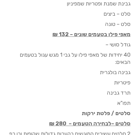
גבינת שמנת ופטריות שמפיניון
סלט – ביצים
סלט – טונה
מאפי פילו בטעמים שונים –
132
₪
גודל סושי –
40
יחידות של מאפי פילו על גבי 1 מגש
עגול
בטעמים
הבאים:
גבינה בולגרית
פיטריות
תרד גבינה
תפו"א
סלטים / פלטת ירקות
סלטים
–לבחירה הטעמים –
280
₪
2 סלטים עשירים המוגשים בקערות גדולות שקופות וכן כף