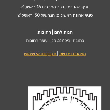
סניף המכבים: דרך המכבים 16 ראשל"צ
סניף אחוזת ראשונים: הנחשול 30, ראשל"צ
חנות לחם | רחובות
כתובת: ביל"ו 2, קניון עופר רחובות
הצהרת פרטיות
|
תקנון ותנאי שימוש