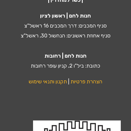
| כשר למהדרין |
חנות לחם | ראשון לציון
סניף המכבים: דרך המכבים 16 ראשל"צ
סניף אחוזת ראשונים: הנחשול 30, ראשל"צ
חנות לחם | רחובות
כתובת: ביל"ו 2, קניון עופר רחובות
הצהרת פרטיות
|
תקנון ותנאי שימוש