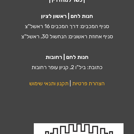
| כשר למהדרין |
חנות לחם | ראשון לציון
סניף המכבים: דרך המכבים 16 ראשל"צ
סניף אחוזת ראשונים: הנחשול 30, ראשל"צ
חנות לחם | רחובות
כתובת: ביל"ו 2, קניון עופר רחובות
הצהרת פרטיות
|
תקנון ותנאי שימוש